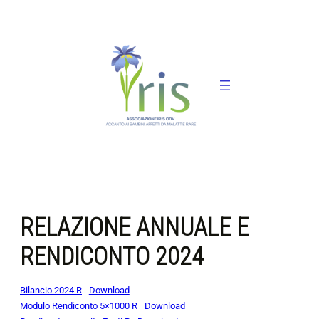
Vai
al
contenuto
RELAZIONE ANNUALE E
RENDICONTO 2024
Bilancio 2024 R
Download
Modulo Rendiconto 5×1000 R
Download