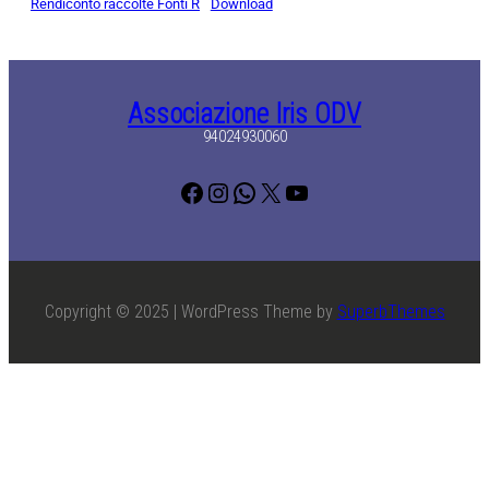
Rendiconto raccolte Fonti R
Download
Associazione Iris ODV
94024930060
Facebook
Instagram
WhatsApp
X
YouTube
Copyright © 2025 | WordPress Theme by
SuperbThemes